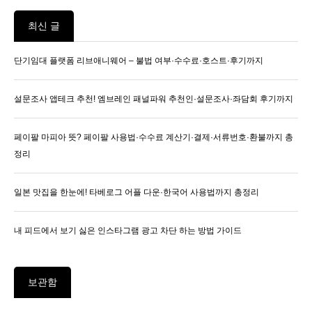
최신 글
단기임대 플랫폼 리브애니웨어 – 불법 여부·수수료·호스트·후기까지
설문조사 앱테크 추천! 엠브레인 패널파워 추천인·설문조사·좌담회 후기까지
페이팔 마피아 뜻? 페이팔 사용법·수수료 계산기·결제·서류번호·환불까지 총
정리
일본 맛집을 한눈에! 타베로그 어플 다운·한국어 사용법까지 총정리
내 피드에서 보기 싫은 인스타그램 광고 차단 하는 방법 가이드
보관함